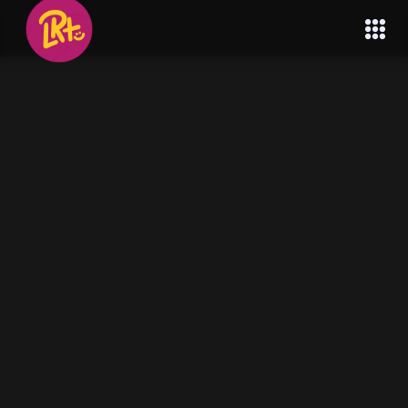
ELIAS : « LA NATURE,
C’EST MIEUX QUE
LES GENS »
NOULÉ EGBELOU
MARCH 16, 2023